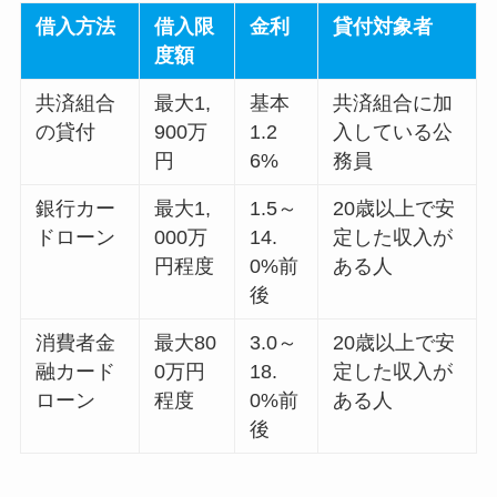
借入方法
借入限
金利
貸付対象者
度額
共済組合
最大1,
基本
共済組合に加
の貸付
900万
1.2
入している公
円
6%
務員
銀行カー
最大1,
1.5～
20歳以上で安
ドローン
000万
14.
定した収入が
円程度
0%前
ある人
後
消費者金
最大80
3.0～
20歳以上で安
融カード
0万円
18.
定した収入が
ローン
程度
0%前
ある人
後